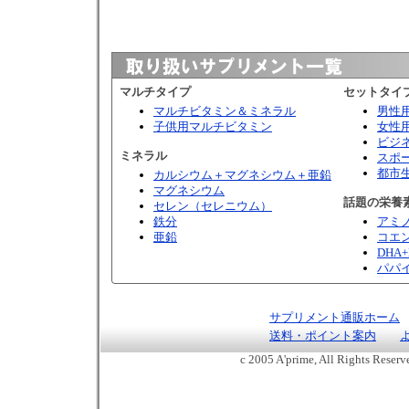
マルチタイプ
セットタイ
マルチビタミン＆ミネラル
男性
子供用マルチビタミン
女性
ビジ
ミネラル
スポ
都市
カルシウム＋マグネシウム＋亜鉛
マグネシウム
話題の栄養
セレン（セレニウム）
鉄分
アミ
亜鉛
コエン
DHA+
パパ
サプリメント通販ホーム
送料・ポイント案内
c 2005 A'prime, All Rights Reser