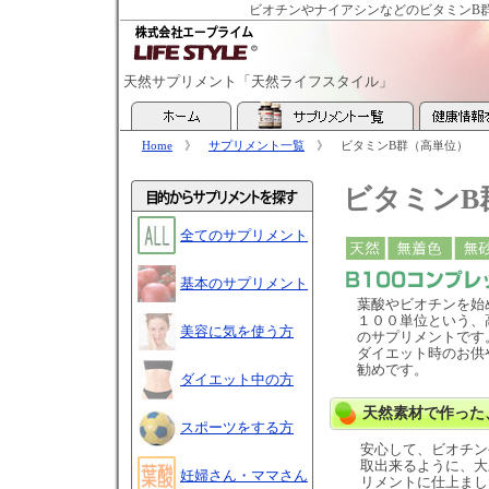
ビオチンやナイアシンなどのビタミンB
天然サプリメント「天然ライフスタイル」
Home
》
サプリメント一覧
》
ビタミンB群（高単位）
ビタミンB
全てのサプリメント
基本のサプリメント
葉酸やビオチンを始
１００単位という、
美容に気を使う方
のサプリメントです
ダイエット時のお供
勧めです。
ダイエット中の方
天然素材で作った
スポーツをする方
安心して、ビオチン
取出来るように、大
妊婦さん・ママさん
リメントに仕上まし