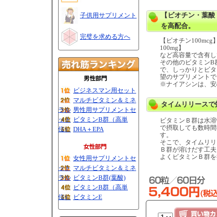
子供用サプリメント
【ビオチン・葉酸
を高配合。
完璧を求める方へ
【ビオチン100mc
100mg】
など高容量で含有し
その他のビタミンB
で、しっかりとビタ
望のサプリメントで
※ナイアシンは、安
ビジネスマン用セット
マルチビタミン＆ミネ
タイムリリースで
ラル
男性用サプリメントセ
ット
ビタミンB群（高単
ビタミンＢ群は水溶
で摂取しても数時間
位）
DHA＋EPA
す。
そこで、タイムリリ
Ｂ群が溶けだす工夫
よくビタミンＢ群を
女性用サプリメントセ
ット
マルチビタミン＆ミネ
ラル
ビタミンB群(葉酸)
ビタミンB群（高単
位）
ビタミンE