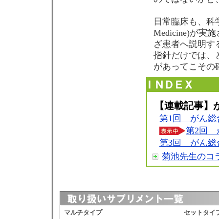
日常臨床も、科学的根
Medicine
ざ患者へ説明す
指針だけでは、
があってこその
【連載記事】
第1回 がん総
第2回
第3回 がん総
菊池先生のコ
マルチタイプ
セットタイ