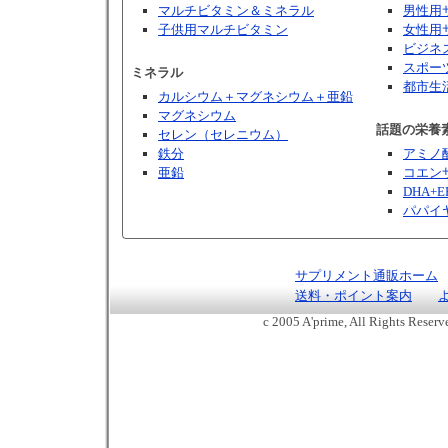
マルチビタミン＆ミネラル
男性用
子供用マルチビタミン
女性用
ビジネ
スポー
ミネラル
都市生
カルシウム＋マグネシウム＋亜鉛
マグネシウム
話題の栄養
セレン（セレニウム）
鉄分
アミノ
亜鉛
コエンザ
DHA+E
パパイ
サプリメント通販ホーム
送料・ポイント案内
c 2005 A'prime, All Rights Reser