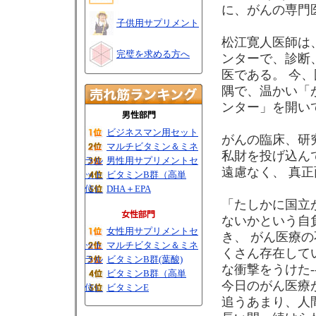
に、がんの専門
子供用サプリメント
松江寛人医師は
完璧を求める方へ
ンターで、診断
医である。 今
隅で、温かい「
ンター」を開い
ビジネスマン用セット
がんの臨床、研
マルチビタミン＆ミネ
私財を投げ込ん
ラル
男性用サプリメントセ
遠慮なく、 真
ット
ビタミンB群（高単
位）
DHA＋EPA
「たしかに国立
ないかという自
女性用サプリメントセ
き、 がん医療
ット
マルチビタミン＆ミネ
くさん存在して
ラル
ビタミンB群(葉酸)
な衝撃をうけた-
ビタミンB群（高単
今日のがん医療
位）
ビタミンE
追うあまり、人