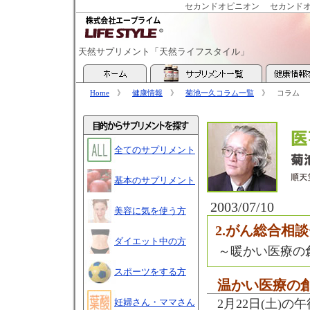
セカンドオピニオン
セカンド
天然サプリメント「天然ライフスタイル」
Home
》
健康情報
》
菊池一久コラム一覧
》 コラム
全てのサプリメント
基本のサプリメント
2003/07/10
美容に気を使う方
2.がん総合相
ダイエット中の方
～暖かい医療の
スポーツをする方
温かい医療の
妊婦さん・ママさん
2月22日(土)