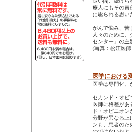
長い間、続けら
療人にもその責
に駆られる思い
がんで悩み、苦
人々のために、少
センター」の主
(写真：松江医
医学における
医学は専門化、
セカンド・オピ
医師に格差があ
ド・オピニオン
分野が異なる上
ンも、患者のた
のではないかと