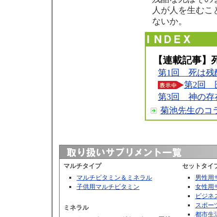
人が人を生むこ
ないか。
【連載記事】
第1回 死は残
第2回 
第3回 神の存
菊池先生のコ
マルチタイプ
セットタイ
マルチビタミン＆ミネラル
男性用
子供用マルチビタミン
女性用
ビジネ
スポー
ミネラル
都市生