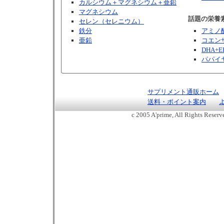
カルシウム＋マグネシウム＋亜鉛
マグネシウム
話題の栄養
セレン（セレニウム）
鉄分
アミノ
亜鉛
コエンザ
DHA+E
パパイ
サプリメント通販ホーム
送料・ポイント案内
c 2005 A'prime, All Rights Reser