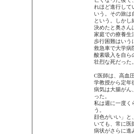
亡くなった後で
れほど進行して
いう。その旅は
という。しかし
決めたと奥さん
家庭での療養生
歩行困難はいう
救急車で大学病院
酸素吸入を自ら
壮烈な死だった
C医師は、高血
学教授から定年
病気は大腸がん
った。
私は週に一度く
う。
顔色がいい」と
いても、常に医
病状がさらに進