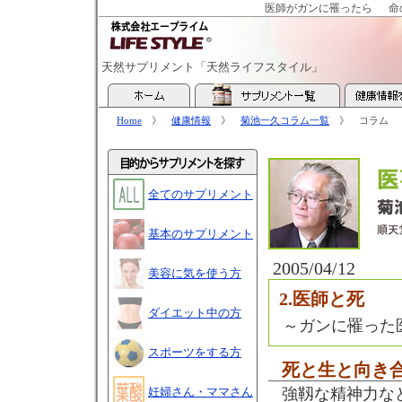
医師がガンに罹ったら
命
天然サプリメント「天然ライフスタイル」
Home
》
健康情報
》
菊池一久コラム一覧
》 コラム
全てのサプリメント
基本のサプリメント
2005/04/12
美容に気を使う方
2.医師と死
ダイエット中の方
～ガンに罹った
スポーツをする方
死と生と向き
妊婦さん・ママさん
強靱な精神力な