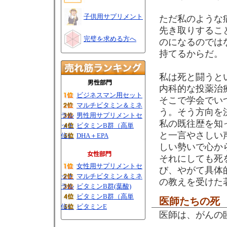
子供用サプリメント
ただ私のような
先き取りするこ
完璧を求める方へ
のになるのではな
持てるからだ。
私は死と闘うと
内科的な投薬治
ビジネスマン用セット
そこで学会でい
マルチビタミン＆ミネ
う。そう方向を
ラル
男性用サプリメントセ
私の既往歴を知
ット
ビタミンB群（高単
と一言やさしい
位）
DHA＋EPA
しい勢いで心か
それにしても死
女性用サプリメントセ
び、やがて具体
ット
マルチビタミン＆ミネ
の教えを受けた
ラル
ビタミンB群(葉酸)
ビタミンB群（高単
医師たちの死
位）
ビタミンE
医師は、がんの