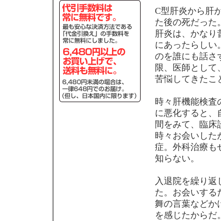
C型肝炎から肝
た後の死だった
肝炎は、かなり
にあったらしい
のを誰にも話さ
限、医師として
苦悩してきたこ
時々肝機能検査
に悪化すると、
間をみて、臨床
時々お会いした
症。外科治療も
知らない。
入退院を繰り返
た。お会いする
舞の言葉などか
を感じたからだ