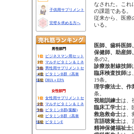
なされた。これ
子供用サプリメント
の課題である。
従来から、医療
完璧を求める方へ
いる。
医師、歯科医師
保健師、助産師
ビジネスマン用セット
条の2。
マルチビタミン＆ミネ
診療放射線技師
ラル
男性用サプリメントセ
臨床検査技師
は
ット
ビタミンB群（高単
19条。
位）
DHA＋EPA
理学療法士、作
条。
女性用サプリメントセ
視能訓練士
は、
ット
マルチビタミン＆ミネ
臨床工学士
は、
ラル
ビタミンB群(葉酸)
救急救命士
は、
ビタミンB群（高単
言語聴覚士
は、
位）
ビタミンE
精神保健福祉士