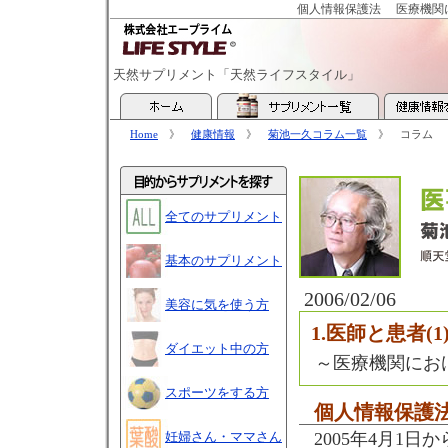
個人情報保護法
医療機関
天然サプリメント「天然ライフスタイル」
Home
》
健康情報
》
菊池一久コラム一覧
》 コラム
全てのサプリメント
基本のサプリメント
2006/02/06
美容に気を使う方
1.医師と患者(1
ダイエット中の方
～医療機関にお
スポーツをする方
個人情報保護
妊婦さん・ママさん
2005年4月1