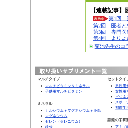
【連載記事】
第1回
第2回 医者と
第3回 専門医
第4回 よりよ
菊池先生のコ
マルチタイプ
セットタイ
マルチビタミン＆ミネラル
男性用
子供用マルチビタミン
女性用
ビジネ
スポー
ミネラル
都市生
カルシウム＋マグネシウム＋亜鉛
マグネシウム
話題の栄養
セレン（セレニウム）
鉄分
アミノ