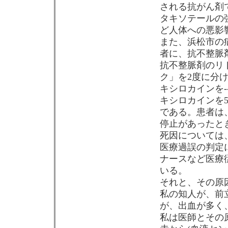
される抗がん剤
タキソテールの
ど人体への悪影
また、浜松市の
者に、抗不整脈
抗不整脈剤のリ
ク」を2度に分
キシロカインを-
キシロカインを
である。患者は
停止があったと
死因については
医療過誤の判定
ナースなど医療
いる。
それと、その原
私の知人が、前
が、出血が多く
私は医師とその