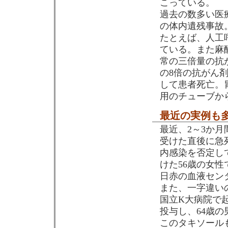
こっている。
過去の数多い医
の体内遺残事故
たとえば、人工
ている。また麻
常の三倍量の抗
の8倍の抗がん
して患者死亡。
用のチューブか
最近の実例も
最近、2～3か
受けた直後に急
内感染を否定し
けた56歳の女
日赤の血液セン
また、一字違い
国立K大病院で
投与し、64歳
このタキソール