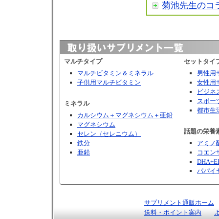
菊池先生のコ
マルチタイプ
セットタイ
マルチビタミン＆ミネラル
男性用
子供用マルチビタミン
女性用
ビジネ
スポー
ミネラル
都市生
カルシウム＋マグネシウム＋亜鉛
マグネシウム
話題の栄養
セレン（セレニウム）
鉄分
アミノ
亜鉛
コエンザ
DHA+E
パパイ
サプリメント通販ホーム
送料・ポイント案内