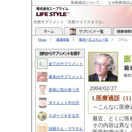
医療過誤について。
なぜ医療過誤
天然サプリメント「天然ライフスタイル」
Home
》
健康情報
》
菊池一久コラム一覧
》 コラム
全てのサプリメント
基本のサプリメント
2004/02/27
美容に気を使う方
1.医療過誤（1
ダイエット中の方
～こんなに医療
スポーツをする方
最近、とくに医
その内容は異な
妊婦さん・ママさん