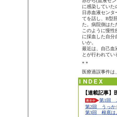
赤から(血液セ
に感染していた
日赤血液センタ
てを話し、B型肝
た。病院側はた
このように慢性
に採血した自分
いか。
最近は、自己血
とが行われてい
* *
医療過誤事件は
【連載記事】
第1回
第2回 うっか
第3回 根底は