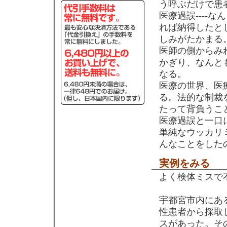
う呼ぶだけで患
医療過誤----
れば納得したと
しみがたかまる
医師の側からみ
かぎり、なんと
なる。
医療の世界、医
る。法的な制裁
たって背負うこ
医療過誤と一口
単純なウッカリ
んなことをした
実例をみる
よく検体ミスで
宇都宮市内にある
性患者から採取
スがあった。そ