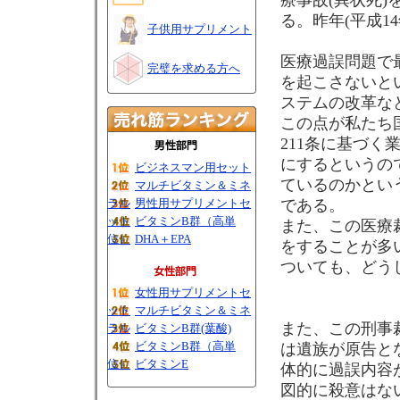
療事故(異状死)
る。昨年(平成1
子供用サプリメント
医療過誤問題で
完璧を求める方へ
を起こさないと
ステムの改革な
この点が私たち
211条に基づ
にするというの
ビジネスマン用セット
ているのかとい
マルチビタミン＆ミネ
ラル
男性用サプリメントセ
である。
ット
ビタミンB群（高単
また、この医療
位）
DHA＋EPA
をすることが多
ついても、どう
女性用サプリメントセ
ット
マルチビタミン＆ミネ
また、この刑事
ラル
ビタミンB群(葉酸)
ビタミンB群（高単
は遺族が原告と
位）
ビタミンE
体的に過誤内容
図的に殺意はな