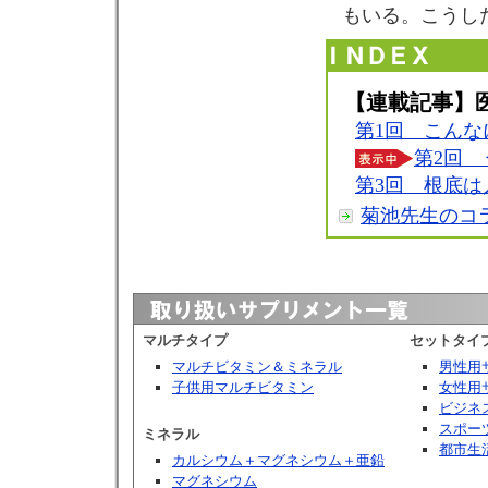
もいる。こうし
【連載記事】
第1回 こん
第2回
第3回 根底は
菊池先生のコ
マルチタイプ
セットタイ
マルチビタミン＆ミネラル
男性用
子供用マルチビタミン
女性用
ビジネ
スポー
ミネラル
都市生
カルシウム＋マグネシウム＋亜鉛
マグネシウム