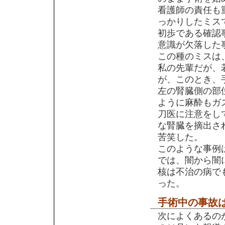
看護師の責任も
っかりしたミス
初歩である確認
意識が欠落した
この種のミスは
私の先輩だが、
が、このとき、
左の腎臓側の部
ように麻酔もガ
刀医に注意をし
な腎臓を摘出さ
苦笑した。
このような事例
では、闇から闇に
核は不治の病で
った。
手術中の事故は
次によくあるの