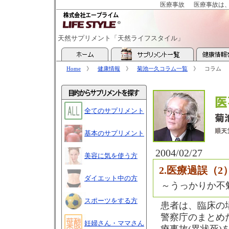
医療事故
医療事故は
天然サプリメント「天然ライフスタイル」
Home
》
健康情報
》
菊池一久コラム一覧
》 コラム
全てのサプリメント
基本のサプリメント
2004/02/27
美容に気を使う方
2.医療過誤（2
ダイエット中の方
～うっかりか不
スポーツをする方
患者は、臨床の
警察庁のまとめ
妊婦さん・ママさん