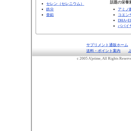
話題の栄養
セレン（セレニウム）
鉄分
アミノ
亜鉛
コエンザ
DHA+E
パパイ
サプリメント通販ホーム
送料・ポイント案内
c 2005 A'prime, All Rights Reser