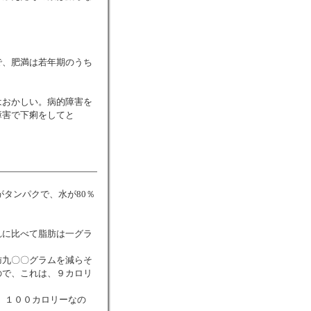
で、肥満は若年期のうち
はおかしい。病的障害を
障害で下痢をしてと
がタンパクで、水が80％
れに比べて脂肪は一グラ
肪九〇〇グラムを減らそ
ので、これは、９カロリ
、１００カロリーなの