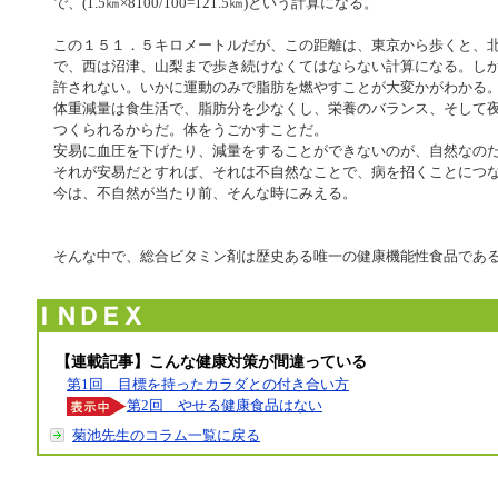
で、(1.5㎞×8100/100=121.5㎞)という計算になる。
この１５１．５キロメートルだが、この距離は、東京から歩くと、
で、西は沼津、山梨まで歩き続けなくてはならない計算になる。し
許されない。いかに運動のみで脂肪を燃やすことが大変かがわかる
体重減量は食生活で、脂肪分を少なくし、栄養のバランス、そして
つくられるからだ。体をうごかすことだ。
安易に血圧を下げたり、減量をすることができないのが、自然なの
それが安易だとすれば、それは不自然なことで、病を招くことにつ
今は、不自然が当たり前、そんな時にみえる。
そんな中で、総合ビタミン剤は歴史ある唯一の健康機能性食品であ
【連載記事】こんな健康対策が間違っている
第1回 目標を持ったカラダとの付き合い方
第2回 やせる健康食品はない
菊池先生のコラム一覧に戻る