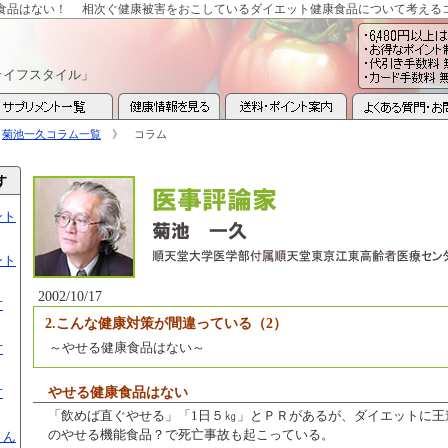
食品はない！
相次ぐ健康被害をおこしているダイエット健康食品について考える
ライフスタイル」
》
菊池一久コラム一覧
》 コラム
ント
ント
2002/10/17
方
2.こんな健康対策が間違っている（2）
～やせる健康食品はない～
方
方
やせる健康食品はない
「飲めば直ぐやせる」「1日５㎏」とＰＲがあるが、ダイエットに王
のやせる機能食品？で死亡事故も起こっている。
さん