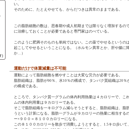
い。
そのために、たとえやせても、からだつきは異常のままである。
この脂肪細胞の数は、思春期や成人初期までは限りなく増加するの
に治療しておくことが必要であると専門家はのべている。
このように肥満そのものも単純ではない。この薬でやせるというの
起こしてやせるということになる。（ホルモン異常とか、肝や腸に
か…）
運動だけで体重減量は不可能
運動によって脂肪細胞を燃やすことは大変な労力が必要である。
脂肪組織は、脂肪が90％、水10％の構成で、タンパク質組織は20％
の構成である。
ところで、タンパク質一グラムの体内利用熱量は４カロリーで、こ
ムの体内利用量は９カロリーである。
そこで脂肪組織を一キログラム減らそうとすると、脂肪組織は、脂
うという計算になる。脂肪一グラムが９カロリーの熱量に相当する
ー×９００＝８１００カロリーになる。
この８１００カロリーを散歩で消費しようとすると、1.5キロ歩いて