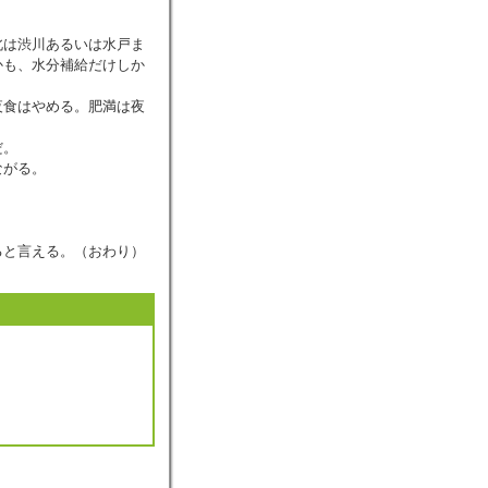
北は渋川あるいは水戸ま
かも、水分補給だけしか
。
夜食はやめる。肥満は夜
だ。
ながる。
ると言える。（おわり）