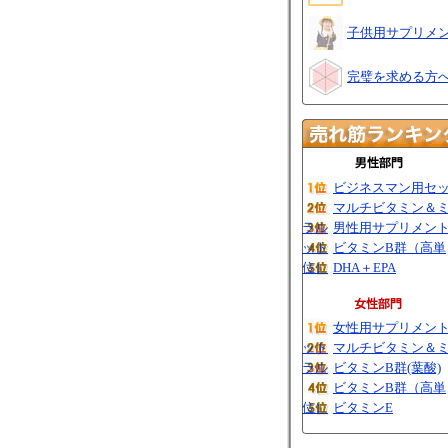
子供用サプリメ
完璧を求める方
ビジネスマン用セ
マルチビタミン＆
ラル
男性用サプリメン
ット
ビタミンB群（高単
位）
DHA＋EPA
女性用サプリメン
ット
マルチビタミン＆
ラル
ビタミンB群(葉酸)
ビタミンB群（高単
位）
ビタミンE