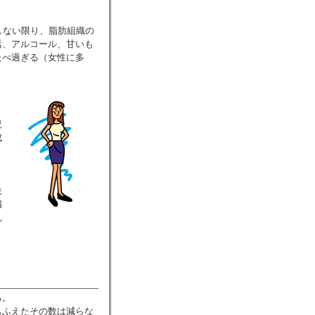
しない限り、脂肪組織の
活、アルコール、甘いも
たべ過ぎる（女性に多
児
成
ま
満
し
る。
もふえたその数は減らな