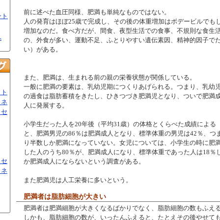
前に述べた血圧同様、肥満も単純なものではない。
ント
人の発育はほぼ25歳で完成し、その後の体重増加はボデービルでも
増加なのだ。食べ方だが、間食、夜型生活での食事、不規則な食生
へ
の、外食が多い、運動不足、ふとりやすい遺伝素因、精神的因子で
い）がある。
また、肥満は、生まれる前の親の栄養状態が関係している。
一般に肥満の要素は、乳幼児期につくりあげられる。つまり、乳幼
ット
の過食は脂肪蓄積をきたし、ひきつづき肥満児となり、ついで肥満
ミネ
人に発展する。
トセ
小学生だった人を20年後（平均31歳）の体格とくらべた成績による
と、肥満男児の86％は肥満成人となり、標準体重の男児は42％、つ
り半数しか肥満になっていない。女児については、小学生の時に肥
した人のうち80％が、肥満成人になり、標準体重であった人は18％
トセ
か肥満成人にならないという調査がある。
ミネ
また肥満児は人工栄養に多いという。
肥満者は脂肪細胞が大きい
肥満者は肥満細胞が大きくなるばかりでなく、脂肪細胞の数もふえ
しかも、脂肪細胞の数が、いったんふえると、たとえその後やせて