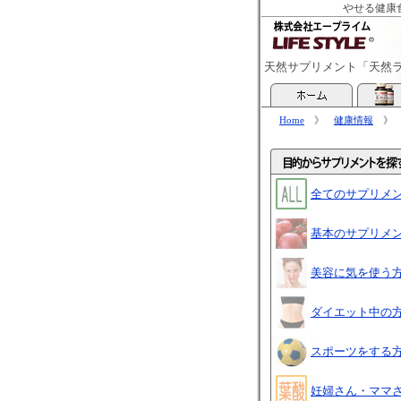
やせる健康
天然サプリメント「天然
Home
》
健康情報
全てのサプリメ
基本のサプリメ
美容に気を使う
ダイエット中の
スポーツをする
妊婦さん・ママ