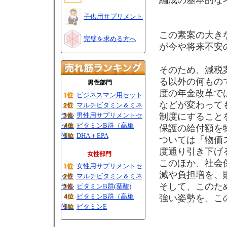
編成の基本的な
子供用サプリメント
この素案の大き
完璧を求める方へ
が今や将来不安
そのため、減税
る以外の何もの
度の年金改革で
ビジネスマン用セット
などが変わって
マルチビタミン＆ミネ
ラル
男性用サプリメントセ
制度にすること
ット
ビタミンB群（高単
保護の給付額を
位）
DHA＋EPA
ついては「物価
度通り引き下げ
このほか、社会
女性用サプリメントセ
減や負担増を、
ット
マルチビタミン＆ミネ
そして、このた
ラル
ビタミンB群(葉酸)
ビタミンB群（高単
強い姿勢を、こ
位）
ビタミンE