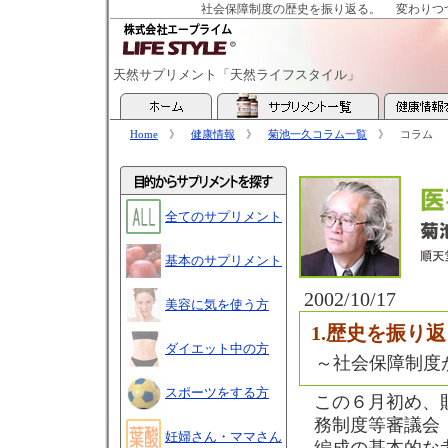
社会保障制度の歴史を振り返る。
変わりつ
天然サプリメント「天然ライフスタイル」
Home
》
健康情報
》
菊池一久コラム一覧
》 コラム
全てのサプリメント
基本のサプリメント
2002/10/17
美容に気を使う方
1.歴史を振り返
ダイエット中の方
～社会保障制度
スポーツをする方
この６月初め、
務制度等審議会
妊婦さん・ママさん