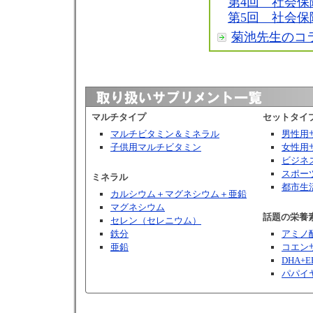
第4回 社会保
第5回 社会保
菊池先生のコ
マルチタイプ
セットタイ
マルチビタミン＆ミネラル
男性用
子供用マルチビタミン
女性用
ビジネ
スポー
ミネラル
都市生
カルシウム＋マグネシウム＋亜鉛
マグネシウム
話題の栄養
セレン（セレニウム）
鉄分
アミノ
亜鉛
コエンザ
DHA+E
パパイ