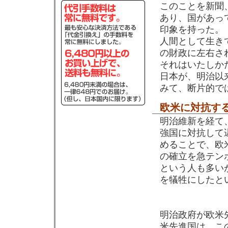
このことを新聞
あり、国があっ
印象を持った。
人間として生き
の財政に左右さ
それはいたしか
日本が、明治以
みて、断片的で
欧米に対抗す
明治維新を経て
強国に対抗して
めることで、欧
の確立を急テン
という人も多い
を犠牲にしたと
明治政府が欧米
米先進国は、こ