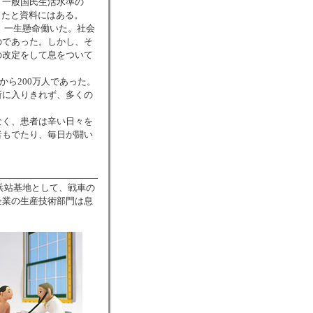
、一般国民生活水準の
ったと資料にはある。
め、一生懸命働いた。社会
のであった。しかし、そ
の改定をして息をついて
から200万人であった。
所に入りきれず、多くの
なく、患者は辛い日々を
者もでたり、毎日が闘い
の兵站基地として、戦車の
企業の生産技術部門は息