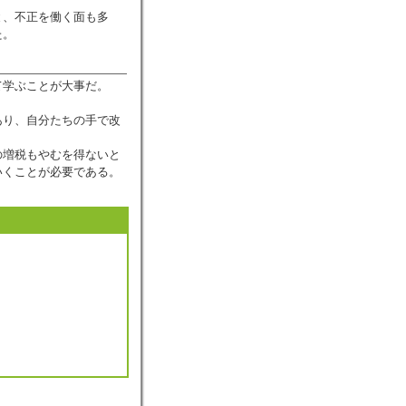
と、不正を働く面も多
た。
て学ぶことが大事だ。
あり、自分たちの手で改
の増税もやむを得ないと
いくことが必要である。