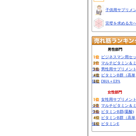
子供用サプリメ
完璧を求める方
ビジネスマン用セ
マルチビタミン＆
ラル
男性用サプリメン
ット
ビタミンB群（高単
位）
DHA＋EPA
女性用サプリメン
ット
マルチビタミン＆
ラル
ビタミンB群(葉酸)
ビタミンB群（高単
位）
ビタミンE