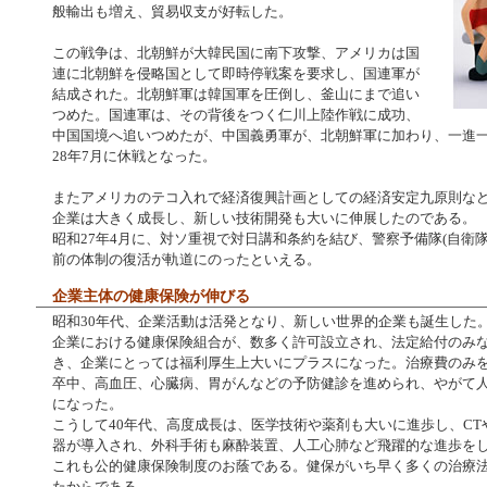
般輸出も増え、貿易収支が好転した。
この戦争は、北朝鮮が大韓民国に南下攻撃、アメリカは国
連に北朝鮮を侵略国として即時停戦案を要求し、国連軍が
結成された。北朝鮮軍は韓国軍を圧倒し、釜山にまで追い
つめた。国連軍は、その背後をつく仁川上陸作戦に成功、
中国国境へ追いつめたが、中国義勇軍が、北朝鮮軍に加わり、一進
28年7月に休戦となった。
またアメリカのテコ入れで経済復興計画としての経済安定九原則な
企業は大きく成長し、新しい技術開発も大いに伸展したのである。
昭和27年4月に、対ソ重視で対日講和条約を結び、警察予備隊(自衛
前の体制の復活が軌道にのったといえる。
企業主体の健康保険が伸びる
昭和30年代、企業活動は活発となり、新しい世界的企業も誕生した
企業における健康保険組合が、数多く許可設立され、法定給付のみ
き、企業にとっては福利厚生上大いにプラスになった。治療費のみ
卒中、高血圧、心臓病、胃がんなどの予防健診を進められ、やがて
になった。
こうして40年代、高度成長は、医学技術や薬剤も大いに進歩し、CT
器が導入され、外科手術も麻酔装置、人工心肺など飛躍的な進歩を
これも公的健康保険制度のお蔭である。健保がいち早く多くの治療
たからである。