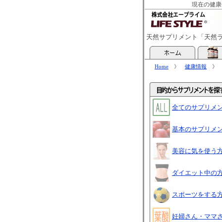
現在の健康
天然サプリメント「天然
Home
》
健康情報
全てのサプリメ
基本のサプリメ
美容に気を使う
ダイエット中の
スポーツをする
妊婦さん・ママ