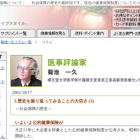
保険について。
社会保障の歴史の最終回です。現在の健康保険制度についての
ライフスタイル」
》
菊池一久コラム一覧
》 コラム
ント
ント
2002/10/17
方
5.歴史を振り返ってみることの大切さ (5)
～社会保障の歴史～
方
方
いよいよ公的健康保険が
大正11年に大企業を対象とした公的健康保険制度が公布され、昭和
開始した。
さん