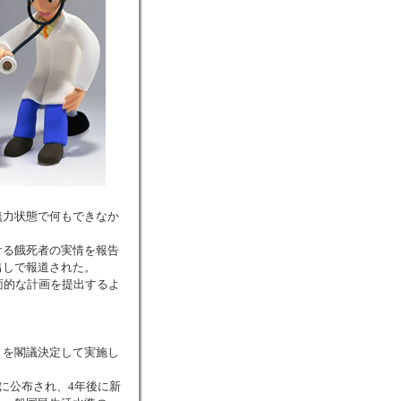
無力状態で何もできなか
ける餓死者の実情を報告
出しで報道された。
面的な計画を提出するよ
」を閣議決定して実施し
に公布され、4年後に新