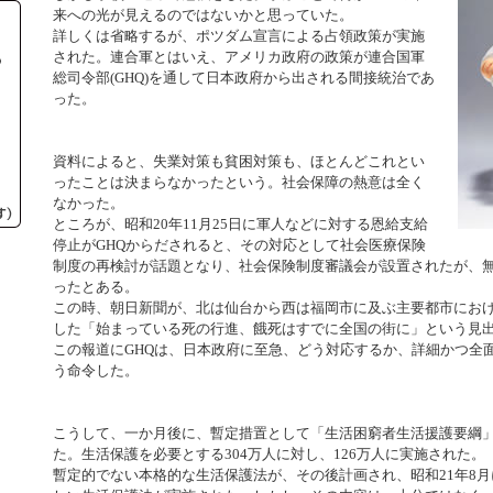
来への光が見えるのではないかと思っていた。
詳しくは省略するが、ポツダム宣言による占領政策が実施
された。連合軍とはいえ、アメリカ政府の政策が連合国軍
総司令部(GHQ)を通して日本政府から出される間接統治であ
った。
資料によると、失業対策も貧困対策も、ほとんどこれとい
ったことは決まらなかったという。社会保障の熱意は全く
なかった。
ところが、昭和20年11月25日に軍人などに対する恩給支給
停止がGHQからだされると、その対応として社会医療保険
制度の再検討が話題となり、社会保険制度審議会が設置されたが、
ったとある。
この時、朝日新聞が、北は仙台から西は福岡市に及ぶ主要都市にお
した「始まっている死の行進、餓死はすでに全国の街に」という見
この報道にGHQは、日本政府に至急、どう対応するか、詳細かつ全
う命令した。
こうして、一か月後に、暫定措置として「生活困窮者生活援護要綱
た。生活保護を必要とする304万人に対し、126万人に実施された。
暫定的でない本格的な生活保護法が、その後計画され、昭和21年8月