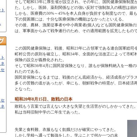
そして昭和13年に厚生省が設立され、その年に、国民健康保険制度
た。しかし、医師、薬剤関係などの強い反対で強制加入の構想は崩
ント
しかも、医療費の30%～45%を本人自身が負担する制度なので、最
下の貧困層には、十分な医療保険の機能はなかったといえる。
へ
その後、農林、漁業従事者や中小商業者(個人)なども国民健康保険
は、軍事面からみて戦争遂行のため、その適用範囲を拡充したもの
この国民健康保険は、戦後、昭和23年に占領軍である連合国軍総司令部
町村公営の原則を確立し、昭和34年、全面的な法改正によって市町
ット
保険の設立が義務化された。
ミネ
そして昭和36年4月に国民皆保険となり、誰もが保険料納入を一種
トセ
れたのである。
国民皆保険になるまでは、戦後のどん底経済から、経済成長がプラ
多くの苦難の道があったが、幸にも、朝鮮戦争の特需が、日本経済
となった。
昭和20年8月15日、敗戦の日本
トセ
ミネ
敗戦もう言葉では言えない大きな失望と生活苦がのしかかってきた
私は当時旧制中学の二年生であった。
失業と食料難、衣服もなく飢餓だけが確実にやってきた。
しかし学校へ通って勉強をした。学ぶことで何か一つの未