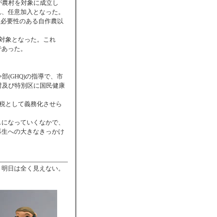
が農村を対象に成立し
れ、任意加入となった。
も必要性のある自作農以
の対象となった。これ
であった。
(GHQ)の指導で、市
村及び特別区に国民健康
の税として義務化させら
スになっていくなかで、
再生への大きなきっかけ
。明日は全く見えない。