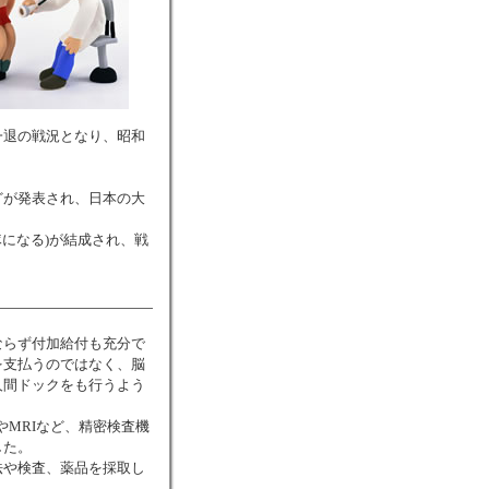
一退の戦況となり、昭和
どが発表され、日本の大
隊になる)が結成され、戦
。
ならず付加給付も充分で
を支払うのではなく、脳
人間ドックをも行うよう
やMRIなど、精密検査機
した。
法や検査、薬品を採取し