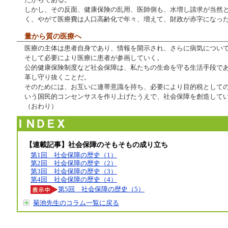
しかし、その反面、健康保険の乱用、医師側も、水増し請求が当然
く、やがて医療費は人口高齢化で年々、増えて、財政が赤字になっ
量から質の医療へ
医療の主体は患者自身であり、情報を開示され、さらに病気につい
そして必要により医療に患者が参画していく。
公的健康保険制度など社会保障は、私たちの生命を守る生活手段で
革し守り抜くことだ。
そのためには、お互いに連帯意識を持ち、必要により目的税として
いう国民的コンセンサスを作り上げたうえで、社会保障を創造して
（おわり）
【連載記事】
社会保障のそもそもの成り立ち
第1回 社会保障の歴史（1）
第2回 社会保障の歴史（2）
第3回 社会保障の歴史（3）
第4回 社会保障の歴史（4）
第5回 社会保障の歴史（5）
菊池先生のコラム一覧に戻る