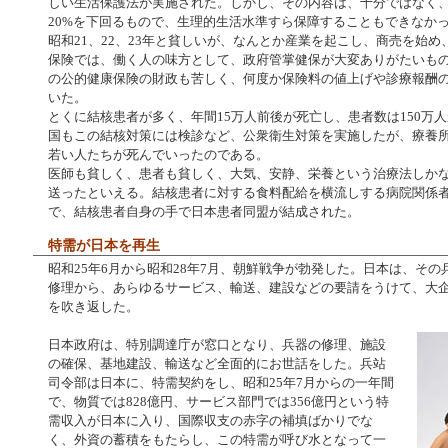
しい生活保護法が実施された。しかし、その内容は、十分ではなく
20%を下回るもので、生理的生活水準すら保障することもできなか
昭和21、22、23年と貧しいが、なんとか産業を起こし、商売を始
保険では、働く人の味方として、政府管掌健保が大変ありがたいも
の公的健康保険の財政も苦しく、何度か保険料の値上げや診療報酬
いた。
とくに結核患者が多く、年間15万人前後が死亡し、患者数は150万人
国もこの結核対策には検診など、公衆衛生対策を実施したが、療養
若い人たちが死んでいったのである。
医師も貧しく、患者も貧しく、大気、安静、栄養という治療法しか
送ったといえる。結核患者に対する食料配給を横流しする病院関係
で、結核患者自身の手で日本患者同盟が結成された。
特需が日本を再生
昭和25年6月から昭和28年7月、朝鮮戦争が勃発した。日本は、そ
修理から、あらゆるサービス、輸送、建設などの要請をうけて、大
を吹き返した。
日本政府は、特別調達庁が窓口となり、兵器の修理、施設
の確保、基地建設、輸送など全面的にお世話をした。兵站
司令部は日本に、特需契約をし、昭和25年7月からの一年間
で、物質では828億円、サービス部門では356億円という特
需収入が日本に入り、国際収支の赤字の補填ばかりでな
く、外資の蓄積をもたらし、この特需が呼び水となって一