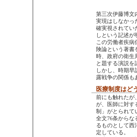
第三次伊藤博文
実現はしなかっ
確実視されてい
しという記述が
この労働者疾病
険論という著書
時、政府の衛生
と題する演説を
しかし、時期早
露戦争の関係も
医療制度はど
前にも触れたが
が、医師に対す
制」がとられて
全文76条から
るものとして西
定している。