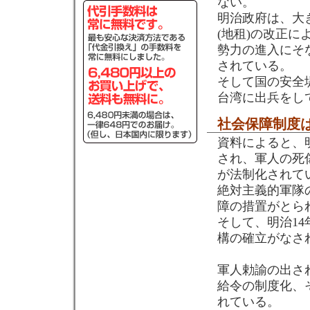
ない。
明治政府は、大
(地租)の改正に
勢力の進入にそ
されている。
そして国の安全
台湾に出兵をし
社会保障制度
資料によると、
され、軍人の死
が法制化されて
絶対主義的軍隊
障の措置がとら
そして、明治1
構の確立がなさ
軍人勅諭の出さ
給令の制度化、
れている。