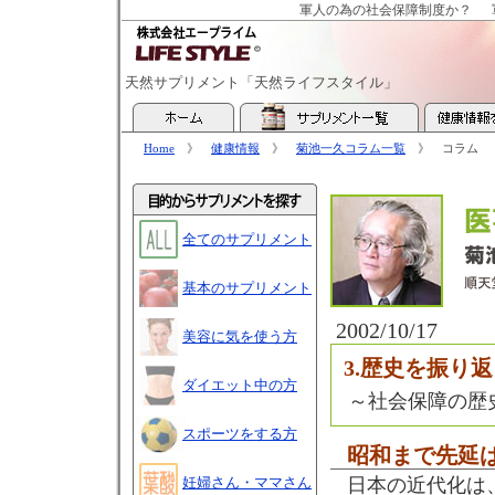
軍人の為の社会保障制度か？
天然サプリメント「天然ライフスタイル」
Home
》
健康情報
》
菊池一久コラム一覧
》 コラム
全てのサプリメント
基本のサプリメント
2002/10/17
美容に気を使う方
3.歴史を振り返
ダイエット中の方
～社会保障の歴
スポーツをする方
昭和まで先延
妊婦さん・ママさん
日本の近代化は