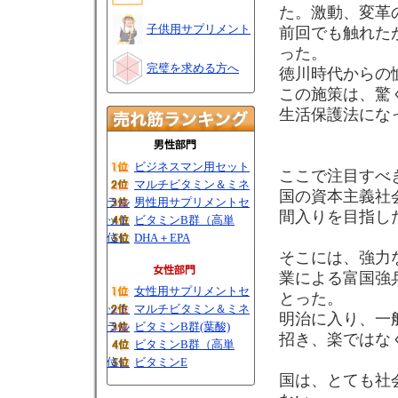
た。激動、変革
子供用サプリメント
前回でも触れた
った。
完璧を求める方へ
徳川時代からの
この施策は、驚
生活保護法にな
ビジネスマン用セット
ここで注目すべ
マルチビタミン＆ミネ
国の資本主義社
ラル
男性用サプリメントセ
間入りを目指し
ット
ビタミンB群（高単
位）
DHA＋EPA
そこには、強力
業による富国強
女性用サプリメントセ
とった。
ット
マルチビタミン＆ミネ
明治に入り、一
ラル
ビタミンB群(葉酸)
招き、楽ではな
ビタミンB群（高単
位）
ビタミンE
国は、とても社