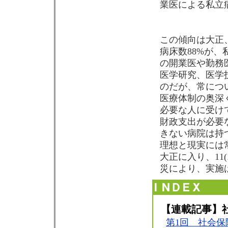
業医による私立
この傾向は大正
病床数88%が、
の開業医や勤務
医学研究、医学
のだが、常につ
医療体制の奥深
必要な人に受け
財政支出が必要
きない病院は持
理想と現実には
大正に入り、11
災により、実施は
【連載記事】
第1回 社会保