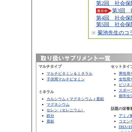
第2回 社会保
第3回 
第4回 社会保
第5回 社会保
菊池先生のコ
マルチタイプ
セットタイ
マルチビタミン＆ミネラル
男性用
子供用マルチビタミン
女性用
ビジネ
スポー
ミネラル
都市生
カルシウム＋マグネシウム＋亜鉛
マグネシウム
話題の栄養
セレン（セレニウム）
鉄分
アミノ
亜鉛
コエンザ
DHA+E