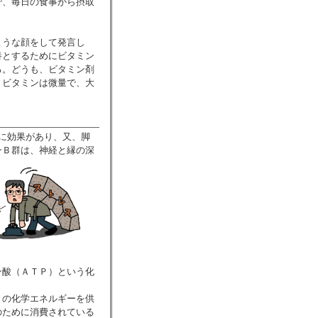
で、毎日の食事から摂取
ような顔をして発言し
養とするためにビタミン
る。どうも、ビタミン剤
。ビタミンは微量で、大
に効果があり、又、脚
ンＢ群は、神経と縁の深
ン酸（ＡＴＰ）という化
）の化学エネルギーを供
のために消費されている