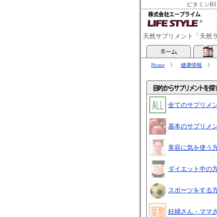
ビタミンB
天然サプリメント「天然
Home
》
健康情報
全てのサプリメ
基本のサプリメ
美容に気を使う
ダイエット中の
スポーツをする
妊婦さん・ママ