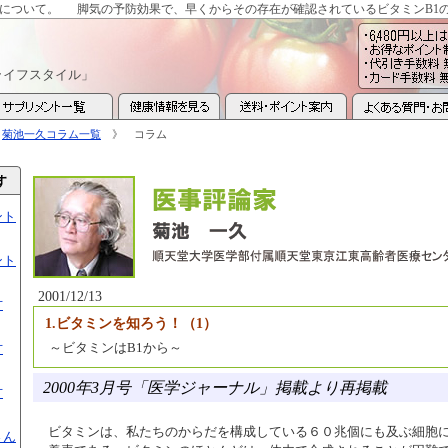
1について。
脚気の予防効果で、早くからその存在が確認されているビタミンB1
ライフスタイル」
》
菊池一久コラム一覧
》 コラム
ント
ント
2001/12/13
方
1.ビタミンを知ろう！（1）
～ビタミンはB1から～
方
2000年3月号「医学ジャーナル」掲載より再掲載
方
ビタミンは、私たちのからだを構成している６０兆個にも及ぶ細胞
さん