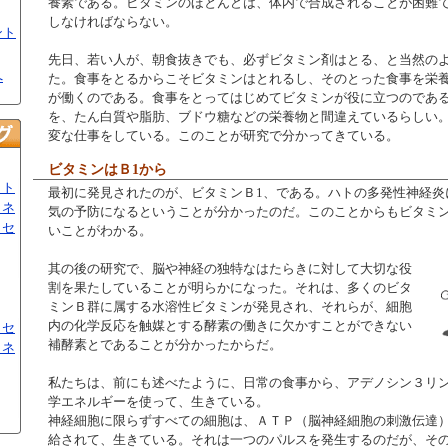
養素である。ビタミンのほとんどは、体内で合成されることが困難
しなければならない。
ント
先日、若い人が、朝食抜きでも、必ずビタミン剤はとる、と当然の
へ
た。食事をとるからこそビタミンはとれるし、そのとった食事を栄
が働くのである。食事をとってはじめてビタミンが役に立つのであ
を、たん白質や脂肪、ブドウ糖などの栄養物と間違えているらしい
変な仕事をしている。このことが研究で分かってきている。
ビタミンはＢ1から
ット
最初に発見されたのが、ビタミンＢ1、である。ハトの多発性神経炎
ミネ
気の予防になるということが分かったのだ。このことからもビタミ
トセ
いことがわかる。
其の後の研究で、脳や神経の独特なはたらきに対して大切な役
割を果たしていることが明らかになった。それは、多くのビタ
ミンＢ群に属する水溶性ビタミンが発見され、それらが、細胞
内の化学反応を触媒とする酵素の働きに欠かすことができない
トセ
補酵素とであることが分かったからだ。
ミネ
私たちは、前にも述べたように、日常の食事から、アデノシン３リ
学エネルギーを使って、生きている。
神経細胞に限らずすべての細胞は、ＡＴＰ（脳神経細胞の刺激伝達
給されて、生きている。それは一つのパルスを発生するのだが、そ