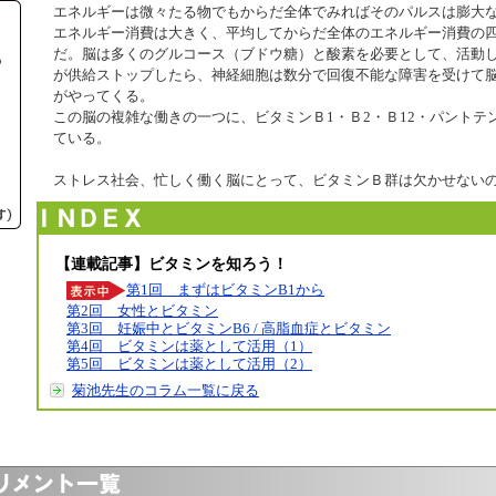
エネルギーは微々たる物でもからだ全体でみればそのパルスは膨大
エネルギー消費は大きく、平均してからだ全体のエネルギー消費の
だ。脳は多くのグルコース（ブドウ糖）と酸素を必要として、活動
が供給ストップしたら、神経細胞は数分で回復不能な障害を受けて
がやってくる。
この脳の複雑な働きの一つに、ビタミンＢ1・Ｂ2・Ｂ12・パントテ
ている。
ストレス社会、忙しく働く脳にとって、ビタミンＢ群は欠かせない
【連載記事】ビタミンを知ろう！
第1回 まずはビタミンB1から
第2回 女性とビタミン
第3回 妊娠中とビタミンB6 / 高脂血症とビタミン
第4回 ビタミンは薬として活用（1）
第5回 ビタミンは薬として活用（2）
菊池先生のコラム一覧に戻る