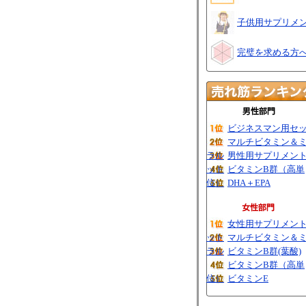
子供用サプリメ
完璧を求める方
ビジネスマン用セ
マルチビタミン＆
ラル
男性用サプリメン
ット
ビタミンB群（高単
位）
DHA＋EPA
女性用サプリメン
ット
マルチビタミン＆
ラル
ビタミンB群(葉酸)
ビタミンB群（高単
位）
ビタミンE