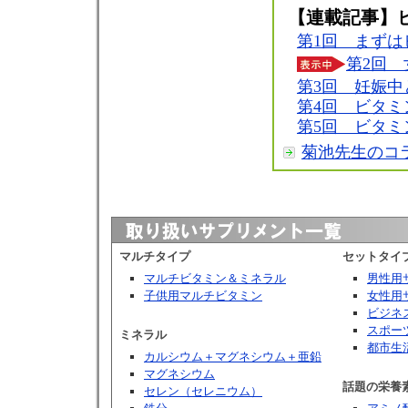
【連載記事】
第1回 まずは
第2回
第3回 妊娠中
第4回 ビタミ
第5回 ビタミ
菊池先生のコ
マルチタイプ
セットタイ
マルチビタミン＆ミネラル
男性用
子供用マルチビタミン
女性用
ビジネ
スポー
ミネラル
都市生
カルシウム＋マグネシウム＋亜鉛
マグネシウム
話題の栄養
セレン（セレニウム）