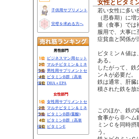
女性とビタミ
若い女性に多い
子供用サプリメント
（思春期）に増
完璧を求める方へ
量（食事）では
服用で、大事に
症貧血と関係が
ビタミンＡ値は
ビジネスマン用セット
ある。
マルチビタミン＆ミネ
したがって、鉄
ラル
男性用サプリメントセ
ンＡが必要だ。
ット
ビタミンB群（高単
鉄は通常、肝臓
位）
DHA＋EPA
積された鉄を放
女性用サプリメントセ
ット
マルチビタミン＆ミネ
このほか、鉄の
ラル
ビタミンB群(葉酸)
食事から非ヘム鉄
ビタミンB群（高単
ミンＣを同時摂
位）
ビタミンE
う。