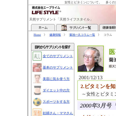
女性とビタミンについて。
多くの
天然サプリメント「天然ライフスタイル」
Home
》
健康情報
》
菊池一久コラム一覧
》 コラム
全てのサプリメント
基本のサプリメント
2001/12/13
美容に気を使う方
2.ビタミンを
ダイエット中の方
～女性とビタミ
スポーツをする方
2000年3
妊婦さん・ママさん