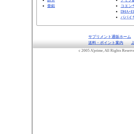
鉄分
アミノ
亜鉛
コエンザ
DHA+E
パパイ
サプリメント通販ホーム
送料・ポイント案内
c 2005 A'prime, All Rights Reser