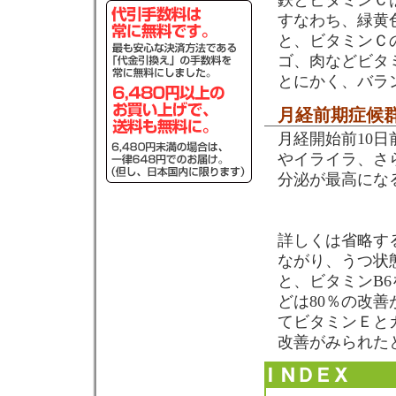
鉄とビタミンＣ
すなわち、緑黄
と、ビタミンＣ
ゴ、肉などビタ
とにかく、バラ
月経前期症候
月経開始前10
やイライラ、さ
分泌が最高にな
詳しくは省略す
ながり、うつ状
と、ビタミンB6
どは80％の改
てビタミンＥと
改善がみられた