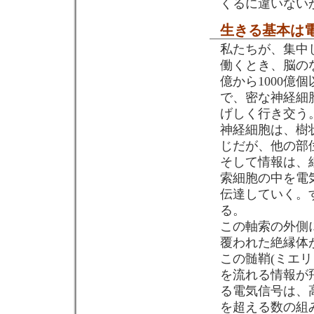
くるに違いない
生きる基本は電
私たちが、集中
働くとき、脳の
億から1000
で、密な神経細
げしく行き交う
神経細胞は、樹
じだが、他の部
そして情報は、
索細胞の中を電
伝達していく。
る。
この軸索の外側
覆われた絶縁体
この髄鞘(ミエリ
を流れる情報が
る電気信号は、
を超える数の組