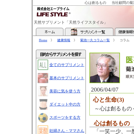
心は創るもの
当社顧問の菊
天然サプリメント「天然ライフスタイル」
Home
》
健康情報
》
菊池一久コラム一覧
》 コラム
全てのサプリメント
基本のサプリメント
2006/04/07
美容に気を使う方
心と生命(3)
ダイエット中の方
～心は創るもの
スポーツをする方
心は創るもの
妊婦さん・ママさん
「一笑一少、一