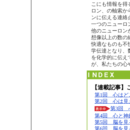
こにも情報を得る
ロン、の軸索か
ンに伝える連絡
一つのニューロ
他のニューロン
想像以上の数の
快適なものも不
学伝達となり、
を化学的に伝え
が、私たちの心
【連載記事】
第1回 心はど
第2回 心は見
第3回
第4回 心と神
第5回 脳を見る
第6回 脳を見る