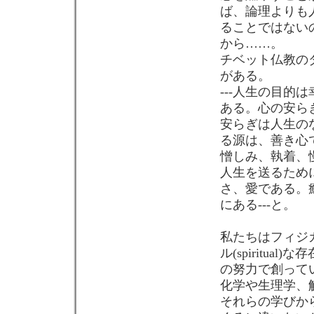
ば、論理よりも
ることではない
から……。
チベット仏教の
がある。
---人生の目
ある。心の安ら
安らぎは人生の
る源は、善き心
憎しみ、執着、
人生を送るため
さ、愛である。
にある---と。
私たちはフィジカ
ル(spiritu
の努力で創って
化学や生理学、
それらの学びか