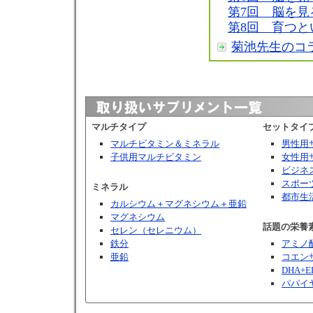
第7回 脳を見る
第8回 育つと
菊池先生のコ
マルチタイプ
セットタイ
マルチビタミン＆ミネラル
男性用
子供用マルチビタミン
女性用
ビジネ
スポー
ミネラル
都市生
カルシウム＋マグネシウム＋亜鉛
マグネシウム
話題の栄養
セレン（セレニウム）
鉄分
アミノ
亜鉛
コエンザ
DHA+E
パパイ