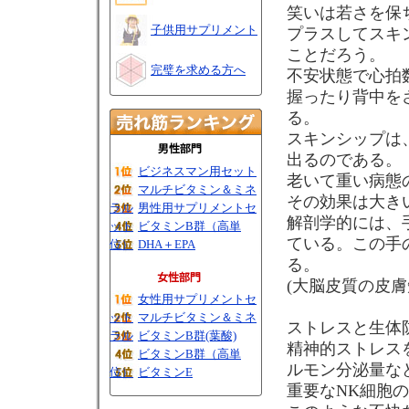
笑いは若さを保
子供用サプリメント
プラスしてスキ
ことだろう。
完璧を求める方へ
不安状態で心拍
握ったり背中を
る。
スキンシップは
出るのである。
ビジネスマン用セット
老いて重い病態
マルチビタミン＆ミネ
その効果は大き
ラル
男性用サプリメントセ
解剖学的には、
ット
ビタミンB群（高単
ている。この手
位）
DHA＋EPA
る。
(大脳皮質の皮
女性用サプリメントセ
ット
マルチビタミン＆ミネ
ストレスと生体
ラル
ビタミンB群(葉酸)
精神的ストレス
ビタミンB群（高単
ルモン分泌量な
位）
ビタミンE
重要なNK細胞