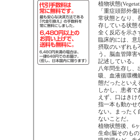
植物状態(Vegeta
「重症頭部外傷
常状態となり、
存している状態
全く反応を示さ
臨床的には、意
摂取のいずれも
う。脳血管障害
記述している。
八年問生存し、
吸、血液循環機
態だったといえ
しかし、患者で
えず、口はきけ
指一本も動かせ
ない。まったく
ないことだ。
植物状態後、6
生命(脳そのも