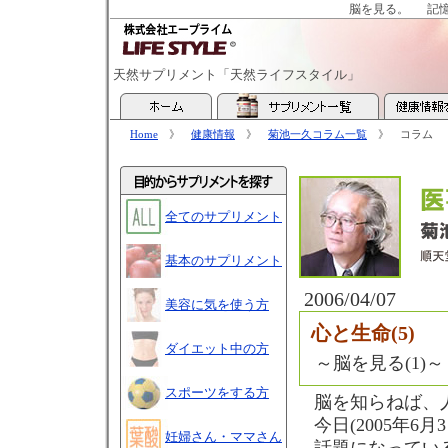
脳を見る。
記
天然サプリメント「天然ライフスタイル」
Home
》
健康情報
》
菊池一久コラム一覧
》 コラム
全てのサプリメント
基本のサプリメント
2006/04/07
美容に気を使う方
心と生命(5)
ダイエット中の方
～脳を見る(1)～
スポーツをする方
脳を知らねば、
今日(2005年
妊婦さん・ママさん