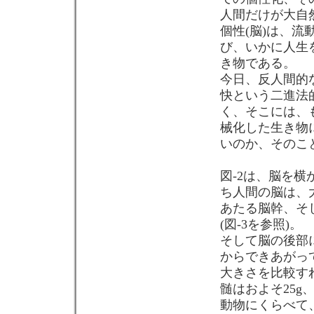
人間だけが大自
個性(脳)は、
び、いかに人生
き物である。
今日、反人間的
快という二進法
く、そこには、
械化した生き物
いのか、そのこ
図-2は、脳を横
ち人間の脳は、
あたる脳幹、そ
(図-3を参照)。
そして脳の後部
からできあがっ
大きさを比較すれ
髄はおよそ25g
動物にくらべて