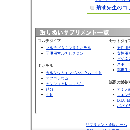
菊池先生のコ
マルチタイプ
セットタイ
マルチビタミン＆ミネラル
男性用
子供用マルチビタミン
女性用
ビジネ
スポー
ミネラル
都市生
カルシウム＋マグネシウム＋亜鉛
マグネシウム
話題の栄養
セレン（セレニウム）
鉄分
アミノ
亜鉛
コエンザ
DHA+E
パパイ
サプリメント通販ホーム