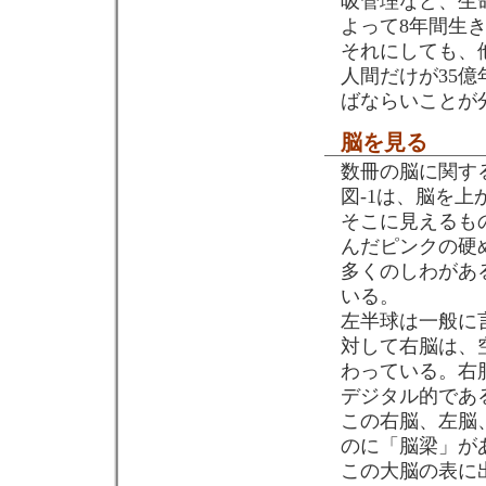
吸管理など、生
よって8年間生
それにしても、
人間だけが35
ばならいことが分
脳を見る
数冊の脳に関す
図-1は、脳を
そこに見えるも
んだピンクの硬
多くのしわがあ
いる。
左半球は一般に
対して右脳は、
わっている。右
デジタル的であ
この右脳、左脳
のに「脳梁」が
この大脳の表に