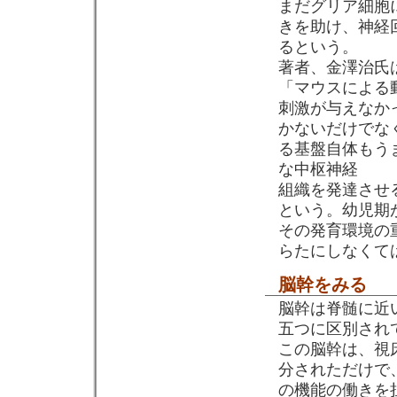
まだグリア細胞
きを助け、神経
るという。
著者、金澤治氏
「マウスによる
刺激が与えなか
かないだけでな
る基盤自体もう
な中枢神経
組織を発達させ
という。幼児期
その発育環境の
らたにしなくて
脳幹をみる
脳幹は脊髄に近
五つに区別され
この脳幹は、視
分されただけで
の機能の働きを