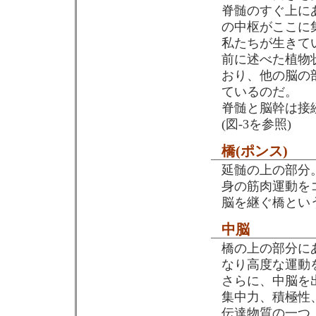
脊髄のすぐ上に
の中枢がここに
私たちが生きて
前に述べた植物
おり、他の脳の
ているのだ。
脊髄と脳幹は接
(図-3を参照)
橋(ポンス)
延髄の上の部分
身の筋肉運動を
脳を継ぐ橋とい
中脳
橋の上の部分に
なり高度な運動
さらに、中脳を
集中力、積極性
伝達物質の一つ