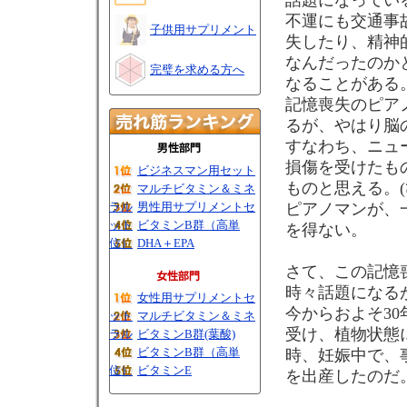
話題になってい
不運にも交通事
子供用サプリメント
失したり、精神
なんだったのか
完璧を求める方へ
なることがある
記憶喪失のピア
るが、やはり脳
すなわち、ニュ
損傷を受けたも
ビジネスマン用セット
ものと思える。(
マルチビタミン＆ミネ
ラル
男性用サプリメントセ
ピアノマンが、
ット
ビタミンB群（高単
を得ない。
位）
DHA＋EPA
さて、この記憶
時々話題になる
女性用サプリメントセ
今からおよそ3
ット
マルチビタミン＆ミネ
受け、植物状態
ラル
ビタミンB群(葉酸)
ビタミンB群（高単
時、妊娠中で、
位）
ビタミンE
を出産したのだ