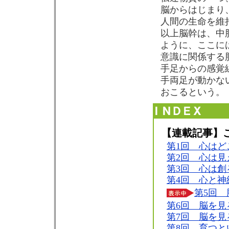
脳からはじまり
人間の生命を維
以上脳幹は、中
ように、ここに
意識に関係する
手足からの感覚
手両足が動かな
おこるという。
【連載記事】
第1回 心はど
第2回 心は見
第3回 心は創
第4回 心と神
第5回 
第6回 脳を見る
第7回 脳を見る
第8回 育つと