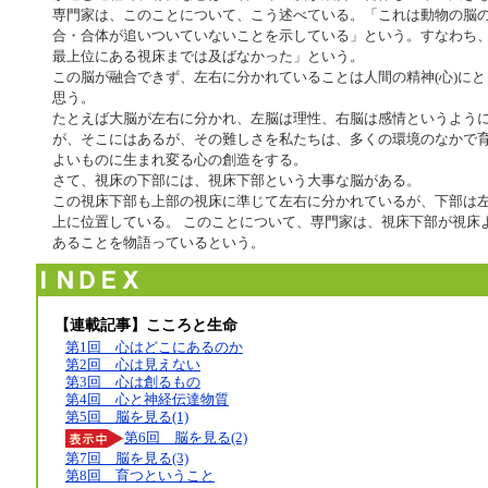
専門家は、このことについて、こう述べている。「これは動物の脳
合・合体が追いついていないことを示している」という。すなわち
最上位にある視床までは及ばなかった」という。
この脳が融合できず、左右に分かれていることは人間の精神(心)に
思う。
たとえば大脳が左右に分かれ、左脳は理性、右脳は感情というよう
が、そこにはあるが、その難しさを私たちは、多くの環境のなかで
よいものに生まれ変る心の創造をする。
さて、視床の下部には、視床下部という大事な脳がある。
この視床下部も上部の視床に準じて左右に分かれているが、下部は
上に位置している。 このことについて、専門家は、視床下部が視床
あることを物語っているという。
【連載記事】こころと生命
第1回 心はどこにあるのか
第2回 心は見えない
第3回 心は創るもの
第4回 心と神経伝達物質
第5回 脳を見る(1)
第6回 脳を見る(2)
第7回 脳を見る(3)
第8回 育つということ