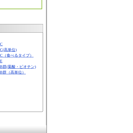
C
C(高単位)
C（食べるタイプ）
E
B群(葉酸・ビオチン)
B群（高単位）