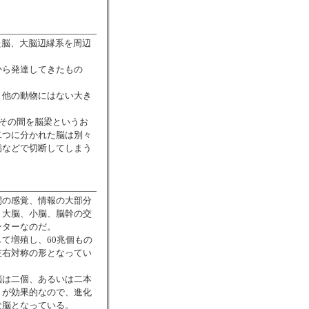
た脳、大脳辺縁系を周辺
から発達してきたもの
、他の動物にはない大き
、その間を脳梁というお
二つに分かれた脳は別々
病などで切断してしまう
間の感覚、情報の大部分
、大脳、小脳、脳幹の交
ンターなのだ。
て増殖し、60兆個もの
左右対称の形となってい
脳は二個、あるいは二本
うが効果的なので、進化
な脳となっている。